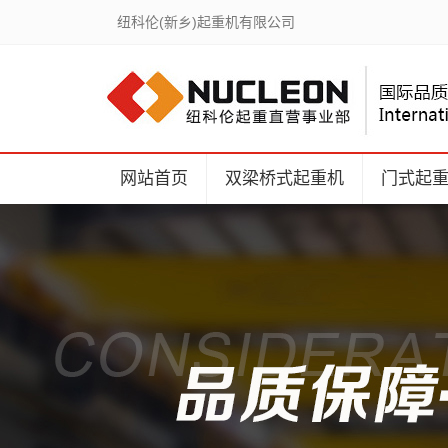
纽科伦(新乡)起重机有限公司
网站首页
双梁桥式起重机
门式起