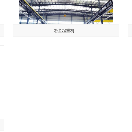
冶金起重机