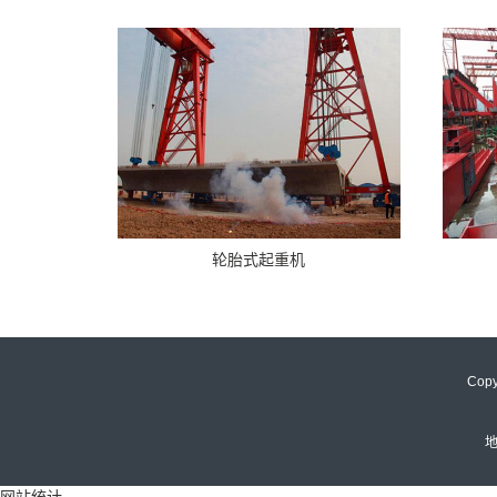
轮胎式起重机
Copy
地