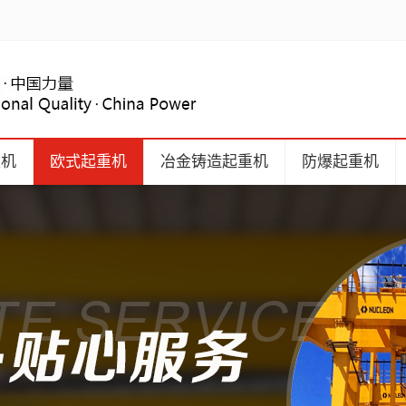
重机
欧式起重机
冶金铸造起重机
防爆起重机