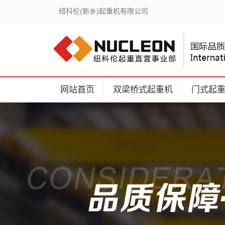
纽科伦(新乡)起重机有限公司
网站首页
双梁桥式起重机
门式起