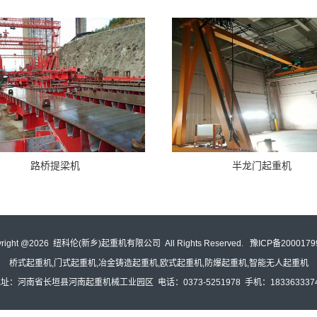
路桥提梁机
半龙门起重机
right @
2026 纽科伦(新乡)起重机有限公司 All Rights Reserved.
豫ICP备2000179
桥式起重机,门式起重机,冶金铸造起重机,欧式起重机,防爆起重机,智能无人起重机
址：河南省长垣县河南起重机械工业园区 电话：0373-5251978 手机：183363337