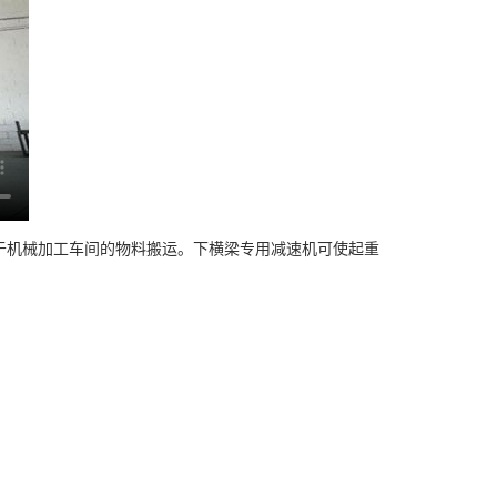
于机械加工车间的物料搬运。下横梁专用减速机可使起重