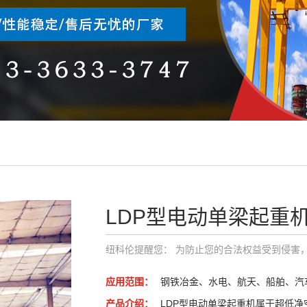
LDP型电动单梁起重
纽科伦提醒您： 为防止您的合法权益受到侵害
应用范围：
钢铁冶金、水电、航天、船舶、汽
产品介绍：
LDP型电动单梁起重机属于超低