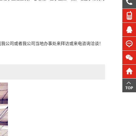
到我公司或者我公司当地办事处来拜访或来电咨询洽谈！