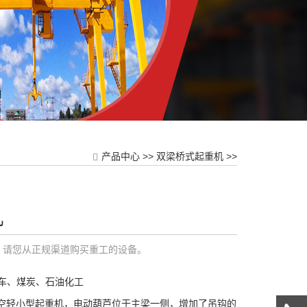
产品中心
>>
双梁桥式起重机
>>
机
，请您从正规渠道购买重工的设备。
车、煤炭、石油化工
净空轻小型起重机，电动葫芦位于主梁一侧，增加了吊钩的