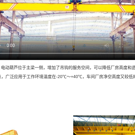
电动葫芦位于主梁一侧，增加了吊钩的服务空间，可以降低厂房高度和造
泛应用于工作环境温度在-20℃～+40℃，车间厂房净空高度又较低的场所。