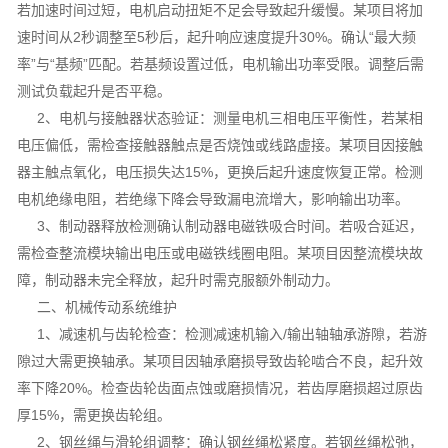
若加速时间过短，电机启动扭矩不足会导致起升缓慢。某项目将加
速时间从2秒调整至5秒后，起升响应速度提升30%。确认“最大频
率”与“基频”匹配。若基频设置过低，电机输出功率受限。调整后需
测试负载起升是否平稳。
2、电机与接触器状态验证：测量电机三相电压平衡性，若某相
电压偏低，需检查接触器触点是否烧蚀或线路虚接。某项目因接触
器主触点氧化，电压损失达15%，更换后起升速度恢复正常。检测
电机绝缘电阻，若绝缘下降会导致漏电流增大，影响输出功率。
3、制动器释放检测确认制动器电磁铁吸合时间。若吸合延迟，
需检查整流模块输出电压或电磁铁线圈电阻。某项目因整流模块故
障，制动器未完全释放，起升时需克服额外制动力。
二、机械传动系统维护
1、减速机与齿轮检查：检测减速机输入/输出轴轴承游隙，若游
隙过大需更换轴承。某项目因轴承磨损导致齿轮啮合不良，起升效
率下降20%。检查齿轮齿面点蚀或磨损情况，若齿厚磨损超过原齿
厚15%，需更换齿轮组。
2、钢丝绳与滑轮组调整：确认钢丝绳松紧度。若钢丝绳松弛，