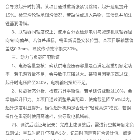
会导致起升时打滑。某项目通过重新张紧钢丝绳，起升速度提升
15%。检查滑轮轴承润滑情况，若缺油或进入杂物，需清洗并加注
锂基润滑脂。
3、联轴器同轴度校正：使用百分表检测电机与减速机联轴器径
向/轴向偏差。若偏差超标，需重新调整安装位置。某项目联轴器偏
差达0.3mm，导致传动效率损失30%。
三、动力与负载匹配验证
1、电源容量复核：确认供电变压器容量是否满足起重机额定功
率。若电源容量不足，会导致电压降过大。某项目因变压器过载，
起升时电压降至340V，电机输出扭矩不足。
2、负载状态分析：检查吊具平衡性，若单侧偏载超过10%，会
增加起升阻力。某项目通过调整吊具配重，使偏载量降至5%以内，
起升速度明显提升。确认起升机构是否处于“轻载高速”模式，若误
操作在重载时使用高速档，会导致电机堵转。
四、调试后验证与记录：完成上述调整后，需进行空载与额定负
载测试：空载时起升/下降各3次，记录时间是否符合设计值。额定